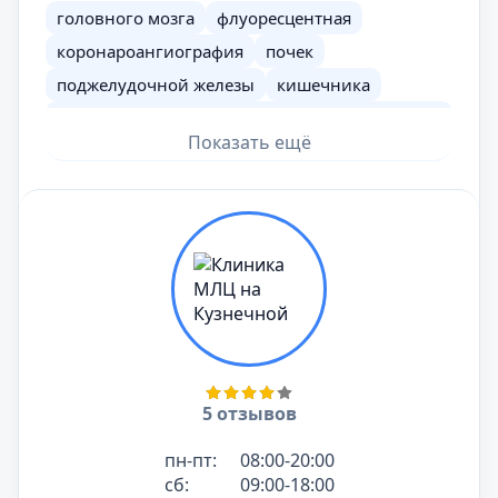
головного мозга
флуоресцентная
коронароангиография
почек
поджелудочной железы
кишечника
чрескожная чреспеченочная холангиография
(ЧЧХГ)
Показать ещё
конечностей
брюшной полости
грудного отдела
легких
шеи
бедренная
малого таза
периферическая
желудка
5 отзывов
пн-пт:
08:00-20:00
сб:
09:00-18:00