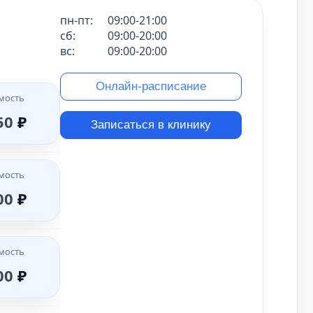
мость
пн-пт:
09:00-21:00
00
₽
сб:
09:00-20:00
вс:
09:00-20:00
Онлайн-расписание
мость
мость
00
₽
50
₽
Записаться в клинику
мость
мость
00
₽
00
₽
мость
мость
00
₽
00
₽