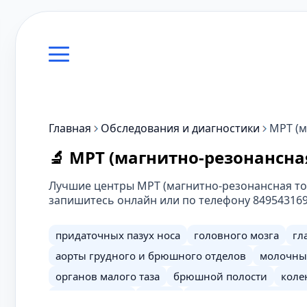
Главная
Обследования и диагностики
МРТ (м
🔬 МРТ (магнитно-резонансна
Лучшие центры МРТ (магнитно-резонансная том
запишитесь онлайн или по телефону 84954316
придаточных пазух носа
головного мозга
гл
аорты грудного и брюшного отделов
молочны
органов малого таза
брюшной полости
коле
мягких тканей
сердца
височно-нижнечелюст