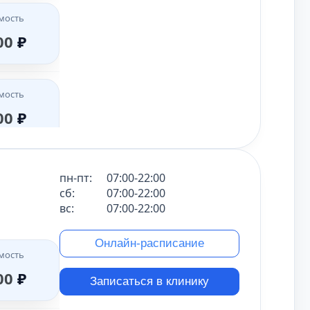
мость
мость
мость
00
₽
00
₽
00
₽
мость
мость
мость
00
₽
00
₽
00
₽
мость
мость
мость
00
₽
пн-пт:
07:00-22:00
00
₽
00
₽
сб:
07:00-22:00
вс:
07:00-22:00
мость
мость
Онлайн-расписание
мость
00
₽
мость
00
₽
50
₽
00
₽
Записаться в клинику
мость