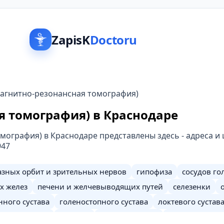
ZapisK
Doctoru
агнитно-резонансная томография)
я томография) в Краснодаре
ография) в Краснодаре представлены здесь - адреса и 
947
азных орбит и зрительных нервов
гипофиза
сосудов го
х желез
печени и желчевыводящих путей
селезенки
нного сустава
голеностопного сустава
локтевого сустав
ных суставов
копчика
надпочечников
поджелудочно