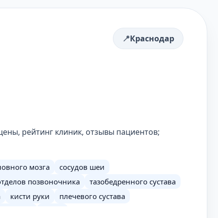
Краснодар
цены, рейтинг клиник, отзывы пациентов;
ловного мозга
сосудов шеи
отделов позвоночника
тазобедренного сустава
а
кисти руки
плечевого сустава
й железы
почек