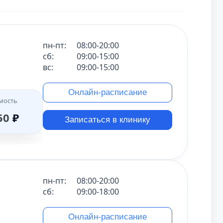
позвоночника
ишечника
спинного мозга
турецкого седла
шейного отдела позвоночника
пн-пт:
08:00-20:00
зух
мягких тканей лица
сб:
09:00-15:00
вс:
09:00-15:00
зыря
костей таза
мошонки
полового члена
звоночника
плода
онкопоиск
Онлайн-расписание
нижних конечностей (ног)
мость
50
₽
Записаться в клинику
пн-пт:
08:00-20:00
сб:
09:00-18:00
Онлайн-расписание