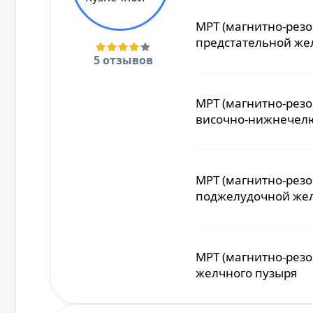
МРТ (магнитно-рез
предстательной же
5 отзывов
МРТ (магнитно-рез
височно-нижнечелю
МРТ (магнитно-рез
поджелудочной же
МРТ (магнитно-рез
желчного пузыря