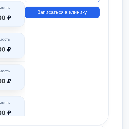
мость
Записаться в клинику
00
₽
мость
00
₽
мость
00
₽
мость
00
₽