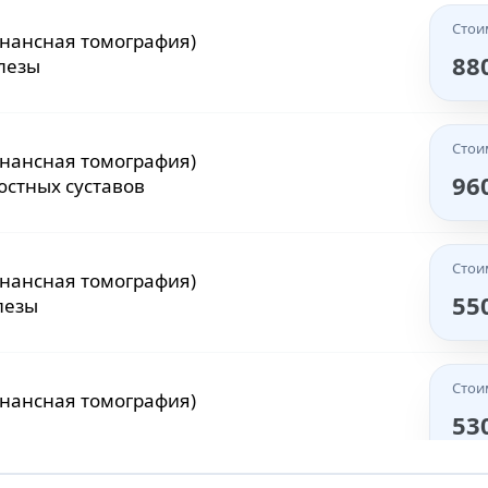
Стои
онансная томография)
88
лезы
Стои
онансная томография)
96
стных суставов
Стои
онансная томография)
55
лезы
Стои
онансная томография)
53