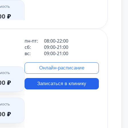
мость
мость
50
₽
00
₽
мость
мость
пн-пт:
08:00-22:00
00
₽
50
₽
сб:
09:00-21:00
вс:
09:00-21:00
мость
Онлайн-расписание
мость
мость
00
₽
00
₽
00
₽
Записаться в клинику
мость
мость
мость
00
₽
00
₽
00
₽