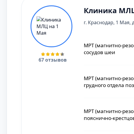
МРТ (магнитно-рез
Клиника МЛЦ
холангиография
г. Краснодар, 1 Мая, д
МРТ (магнитно-рез
МРТ (магнитно-рез
грудного отдела по
сосудов шеи
67 отзывов
МРТ (магнитно-рез
МРТ (магнитно-рез
пояснично-крестцо
грудного отдела по
МРТ (магнитно-рез
МРТ (магнитно-рез
шейного отдела по
пояснично-крестцо