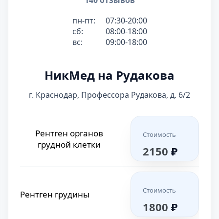
140 отзывов
Рентген бедра
Стоимость
(бедренной кости)
1700
₽
пн-пт:
07:30-20:00
сб:
08:00-18:00
вс:
09:00-18:00
Стоимость
Рентген грудины
НикМед на Рудакова
1700
₽
г. Краснодар, Профессора Рудакова, д. 6/2
Стоимость
Рентген ключицы
2000
₽
Рентген органов
Стоимость
грудной клетки
2150
₽
Стоимость
Рентген лопатки
1700
₽
Стоимость
Рентген грудины
1800
₽