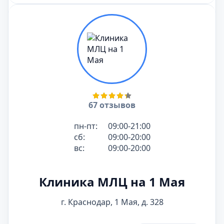
отдела позвоночника
2100
₽
Рентген турецкого
Стоимость
седла
1900
₽
Рентген шейного
Стоимость
отдела позвоночника
1800
₽
Стоимость
Рентген черепа
2150
₽
67 отзывов
Рентген плечевой
Стоимость
кости
1800
₽
пн-пт:
09:00-21:00
Рентген
Стоимость
сб:
09:00-20:00
лучезапястного сустава
вс:
09:00-20:00
2050
₽
Рентген пальцев ноги
Стоимость
или руки
Клиника МЛЦ на 1 Мая
1500
₽
Рентген плечевого
Стоимость
сустава
г. Краснодар, 1 Мая, д. 328
2150
₽
Рентген коленного
Стоимость