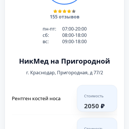
Рентген стопы или
Стоимость
кисти
1800
₽
155 отзывов
Стоимость
Рентген костей носа
2050
₽
пн-пт:
07:00-20:00
сб:
08:00-18:00
Стоимость
Рентген носоглотки
вс:
09:00-18:00
2000
₽
Рентген локтевого
Стоимость
сустава
НикМед на Пригородной
2050
₽
Рентген придаточных
Стоимость
г. Краснодар, Пригородная, д 77/2
пазух носа
1700
₽
Стоимость
Рентген позвоночника
3850
₽
Стоимость
Рентген костей носа
Рентген
2050
₽
Стоимость
сальпингография
6000
₽
Рентген грудного
Стоимость
отдела позвоночника
2150
₽
Стоимость