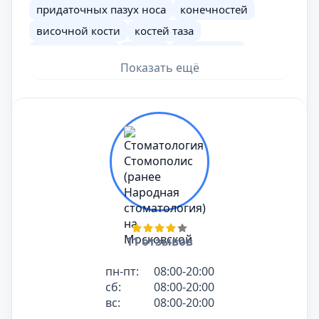
придаточных пазух носа
конечностей
височной кости
костей таза
позвоночника
черепа
костей носа
Показать ещё
стопы или кисти
мягких тканей
пальцев ноги или руки
суставов
желудка и 12-перстной кишки
зуба
турецкого седла
молочных желез (маммография)
сердца
мочевого пузыря (цистография)
мочевыделительной системы (урография
обзорная)
мочевыделительной системы (урография
11 отзывов
экскреторная)
пн-пт:
08:00-20:00
почек (антеградная пиелография)
ребер
сб:
08:00-20:00
пищевода
толстой кишки (ирригоскопия)
вс:
08:00-20:00
толстой кишки (ирригография)