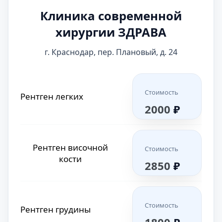
кости
Клиника современной
1800
₽
хирургии ЗДРАВА
Рентген поясничного
Стоимость
отдела позвоночника
2100
₽
г. Краснодар, пер. Плановый, д. 24
Рентген пальцев ноги
Стоимость
или руки
1500
₽
Рентген шейного
Стоимость
Стоимость
Рентген легких
отдела позвоночника
1800
₽
2000
₽
Рентген коленного
Стоимость
сустава
2000
₽
Рентген височной
Стоимость
кости
2850
₽
Рентген локтевого
Стоимость
сустава
1400
₽
Стоимость
Рентген грудины
1800
₽