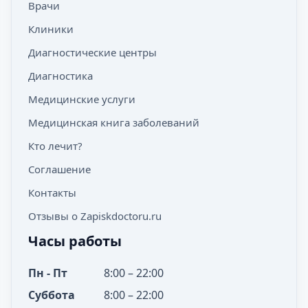
Рентген пальцев ноги
Врачи
Стоимость
2200
₽
сустава
или руки
1700
₽
Клиники
Диагностические центры
Рентген шейного
Стоимость
Диагностика
Рентген коленного
отдела позвоночника
Стоимость
2500
₽
сустава
Медицинские услуги
1800
₽
Медицинская книга заболеваний
Кто лечит?
Рентген поясничного
Стоимость
Соглашение
отдела позвоночника
2100
₽
Контакты
Отзывы о Zapiskdoctoru.ru
Часы работы
Рентген шейного
Стоимость
отдела позвоночника
2000
₽
Пн - Пт
8:00 – 22:00
Суббота
8:00 – 22:00