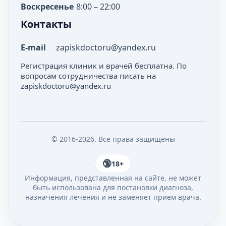
Воскресенье
8:00 – 22:00
Рентген бедра
Стоимость
(бедренной кости)
Контакты
1800
₽
E-mail
zapiskdoctoru@yandex.ru
Регистрация клиник и врачей бесплатна. По
Стоимость
Рентген грудины
вопросам сотрудничества писать на
1900
₽
zapiskdoctoru@yandex.ru
Стоимость
Рентген ключицы
1900
₽
© 2016-2026. Все права защищены
18+
Информация, представленная на сайте, не может
Стоимость
Рентген лопатки
быть использована для постановки диагноза,
1900
₽
назначения лечения и не заменяет прием врача.