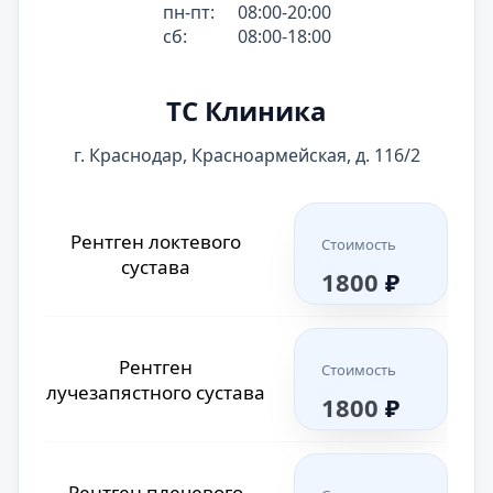
2300
₽
Рентген грудного
пн-пт:
08:00-20:00
Стоимость
отдела позвоночника
сб:
08:00-18:00
1800
₽
Рентген пальцев ноги
Стоимость
ТС Клиника
или руки
1800
₽
Рентген поясничного
Стоимость
г. Краснодар, Красноармейская, д. 116/2
отдела позвоночника
2100
₽
Рентген стопы или
Стоимость
Рентген локтевого
кисти
Стоимость
2000
₽
Рентген шейного
сустава
Стоимость
1800
₽
отдела позвоночника
1800
₽
Стоимость
Рентген костей носа
Рентген
Стоимость
2200
₽
лучезапястного сустава
1800
₽
Стоимость
Рентген носоглотки
Рентген плечевого