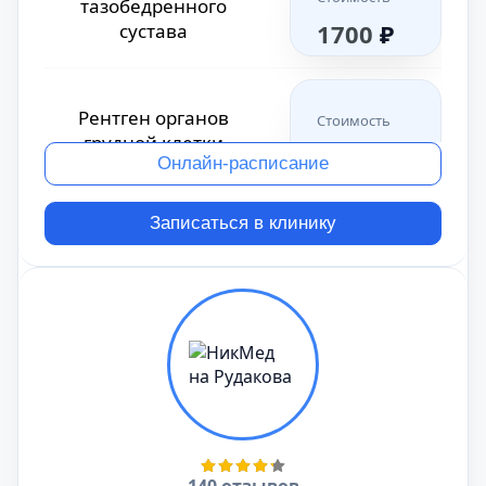
тазобедренного
1700
₽
сустава
Рентген органов
Стоимость
грудной клетки
1700
₽
Онлайн-расписание
Записаться в клинику
Стоимость
Рентген легких
1700
₽
Рентген молочных
Стоимость
желез (маммография)
2000
₽