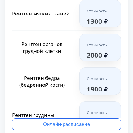
сустава
2000
₽
Стоимость
Рентген бедра
Рентген мягких тканей
Стоимость
(бедренной кости)
1300
₽
1800
₽
Рентген локтевого
Стоимость
сустава
1400
₽
Рентген органов
Стоимость
Стоимость
Рентген грудины
грудной клетки
2000
₽
1800
₽
Рентген
Стоимость
лучезапястного сустава
1800
₽
Рентген бедра
Стоимость
Стоимость
Рентген ключицы
(бедренной кости)
1900
₽
1900
₽
Стоимость
Рентген мягких тканей
1300
₽
Стоимость
Рентген грудины
1300
₽
Онлайн-расписание