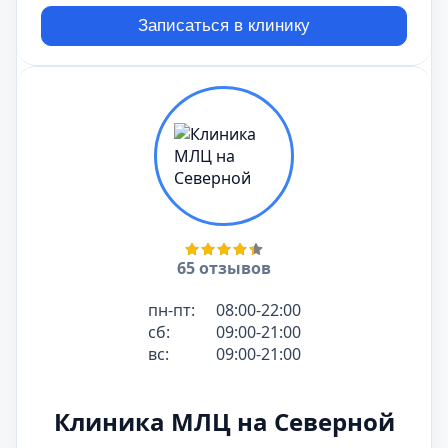
Рентген органов
Стоимость
грудной клетки
Записаться в клинику
2000
₽
Стоимость
Рентген ключицы
1600
₽
Рентген бедра
Стоимость
(бедренной кости)
1900
₽
Стоимость
Рентген костей таза
1800
₽
Стоимость
Рентген грудины
1300
₽
65 отзывов
Стоимость
Рентген лопатки
1500
₽
пн-пт:
08:00-22:00
сб:
09:00-21:00
Стоимость
Рентген ключицы
вс:
09:00-21:00
1600
₽
Рентген плечевой
Стоимость
кости
Клиника МЛЦ на Северной
1800
₽