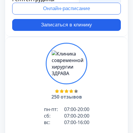
1300
₽
Онлайн-расписание
Рентген плечевого
Стоимость
сустава
Записаться в клинику
1600
₽
Стоимость
Рентген ключицы
1600
₽
Рентген
Стоимость
тазобедренного
1400
₽
сустава
Стоимость
Рентген костей таза
1800
₽
Стоимость
Рентген позвоночника
4500
₽
250 отзывов
Стоимость
Рентген лопатки
1500
₽
пн-пт:
07:00-20:00
сб:
07:00-20:00
Рентген грудного
Стоимость
вс:
07:00-16:00
отдела позвоночника
1800
₽
Рентген плечевой
Стоимость