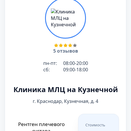
Рентген коленного
Стоимость
сустава
2150
₽
Рентген стопы или
Стоимость
кисти
2050
₽
Рентген стопы или
Стоимость
кисти
2050
₽
5 отзывов
Стоимость
Рентген костей носа
2050
₽
пн-пт:
08:00-20:00
Рентген
сб:
09:00-18:00
Стоимость
тазобедренного
2050
₽
сустава
Рентген локтевого
Стоимость
Клиника МЛЦ на Кузнечной
сустава
2050
₽
г. Краснодар, Кузнечная, д. 4
Рентген локтевого
Стоимость
сустава
2050
₽
Стоимость
Рентген позвоночника
Рентген плечевого
Стоимость
3850
₽
сустава