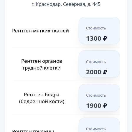
Стоимость
г. Краснодар, Северная, д. 445
Рентген костей таза
1800
₽
Рентген пальцев ноги
Стоимость
или руки
1500
₽
Стоимость
Рентген мягких тканей
1300
₽
Стоимость
Рентген лопатки
1500
₽
Рентген коленного
Стоимость
сустава
2000
₽
Рентген органов
Стоимость
грудной клетки
2000
₽
Рентген локтевого
Стоимость
сустава
1400
₽
Рентген бедра
Стоимость
(бедренной кости)
1900
₽
Рентген
Стоимость
лучезапястного сустава
1800
₽
Стоимость
Рентген грудины