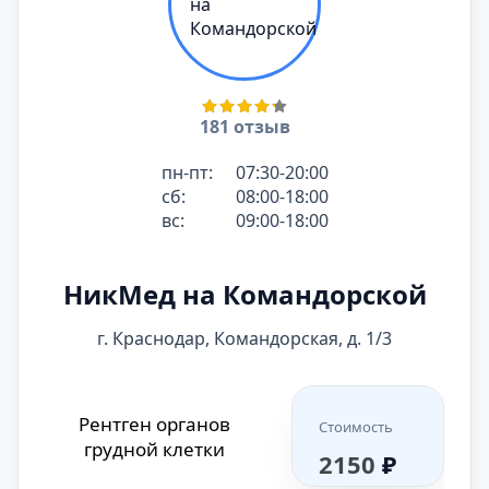
Рентген придаточных
Стоимость
пазух носа
Рентген
1500
₽
Стоимость
лучезапястного сустава
1700
₽
181 отзыв
Рентген грудного
Стоимость
отдела позвоночника
Рентген плечевого
2150
₽
Стоимость
пн-пт:
07:30-20:00
сустава
сб:
08:00-18:00
1700
₽
вс:
09:00-18:00
Рентген органов
Стоимость
грудной клетки
НикМед на Командорской
2150
₽
Стоимость
Рентген позвоночника
2500
₽
г. Краснодар, Командорская, д. 1/3
Стоимость
Рентген костей таза
Рентген грудного
2050
₽
Стоимость
Рентген органов
Стоимость
отдела позвоночника
2000
₽
грудной клетки
2150
₽