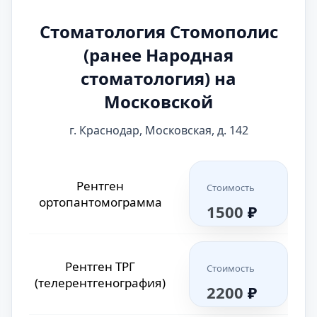
протоков молочной железы (дуктография)
Стоматология Стомополис
шейного отдела позвоночника
кишечника
(ранее Народная
желчного пузыря (холецистография)
стоматология) на
сальпингография
бронхография
Московской
латерография
кавернозография
артрография
ТРГ (телерентгенография)
г. Краснодар, Московская, д. 142
дакриоцистография
цистоуретрография
проктография
радиовизиография
орбит
Рентген
брюшной полости
грудины
Стоимость
ортопантомограмма
1500
₽
гортани и трахеи
ортопантомограмма
вентрикулография сердца
тазобедренного сустава
коленного сустава
Рентген ТРГ
Стоимость
локтевого сустава
лучезапястного сустава
(телерентгенография)
2200
₽
височно-нижнечелюстного сустава
голеностопного сустава
голени