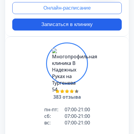
плечевой кости
Онлайн-расписание
предплечья
бедра (бедренной кости)
Записаться в клинику
грудного отдела позвоночника
носоглотки
лопатки
поясничного отдела позвоночника
копчика
крестца
ключицы
плечевого сустава
челюсти
383 отзыва
пн-пт:
07:00-21:00
сб:
07:00-21:00
вс:
07:00-21:00