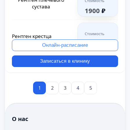
Стоимость
2200
₽
сустава
1900
₽
Рентген локтевого
Стоимость
сустава
Стоимость
Рентген крестца
2300
₽
1700
₽
Онлайн-расписание
Рентген
Записаться в клинику
Стоимость
лучезапястного сустава
Стоимость
Рентген челюсти
2300
₽
1800
₽
1
2
3
4
5
Рентген плечевого
Стоимость
Рентген турецкого
сустава
Стоимость
2000
₽
седла
2600
₽
О нас
Рентген
Стоимость
тазобедренного