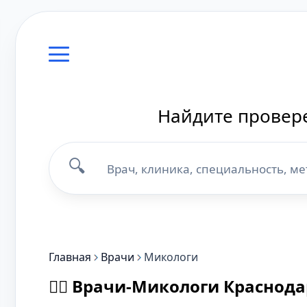
Найдите провере
🔍
Главная
Врачи
Микологи
👨‍⚕️ Врачи-Микологи Краснод