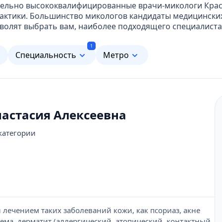
ительно высококвалифицированные врачи-микологи Кра
актики. Большинство микологов кандидаты медицинских
волят выбрать вам, наиболее подходящего специалиста
1
м
Специальность
Метро
астасия Алексеевна
категории
 лечением таких заболеваний кожи, как псориаз, акне
экзема, дерматит (аллергический, атопический, контактный,