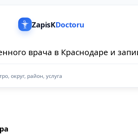
ZapisK
Doctoru
нного врача в Краснодаре и зап
ара